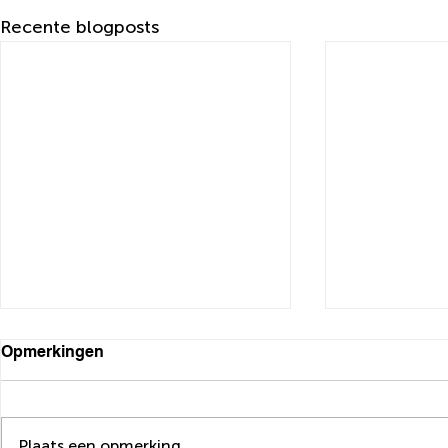
Recente blogposts
Belastingrente verlaagd nav
Hoge Raad 
Opmerkingen
Hoge Raad
Vpb‑belast
8% is onve
De hoogte van de
Op 16 januar
belastingrente heeft geruime
(ECLI:NL:HR:
Plaats een opmerking...