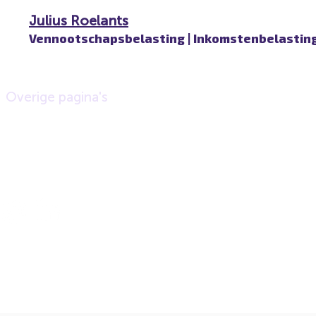
Julius Roelants
Vennootschapsbelasting | Inkomstenbelastin
Overige pagina's
Heersweg 13
Algemene voorwa
arden
Privacyverklaring
6651 BP Druten
Klachtenregeling
+31 (0) 487 51 
Disclaimer