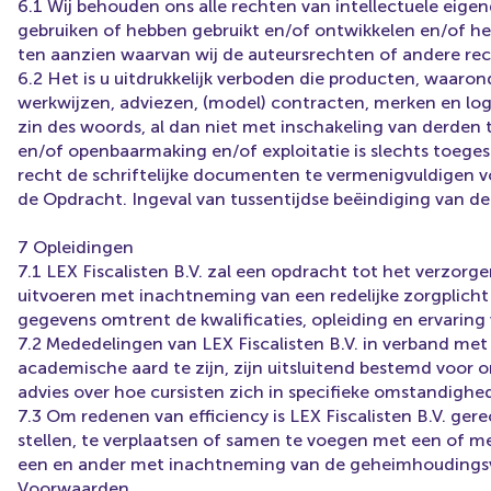
6.1 Wij behouden ons alle rechten van intellectuele eige
gebruiken of hebben gebruikt en/of ontwikkelen en/of he
ten aanzien waarvan wij de auteursrechten of andere re
6.2 Het is u uitdrukkelijk verboden die producten, wa
werkwijzen, adviezen, (model) contracten, merken en log
zin des woords, al dan niet met inschakeling van derden 
en/of openbaarmaking en/of exploitatie is slechts toege
recht de schriftelijke documenten te vermenigvuldigen v
de Opdracht. Ingeval van tussentijdse beëindiging van d
7 Opleidingen
7.1 LEX Fiscalisten B.V. zal een opdracht tot het verzor
uitvoeren met inachtneming van een redelijke zorgplicht a
gegevens omtrent de kwalificaties, opleiding en ervaring 
7.2 Mededelingen van LEX Fiscalisten B.V. in verband m
academische aard te zijn, zijn uitsluitend bestemd voor
advies over hoe cursisten zich in specifieke omstandig
7.3 Om redenen van efficiency is LEX Fiscalisten B.V. ge
stellen, te verplaatsen of samen te voegen met een of m
een en ander met inachtneming van de geheimhoudingsver
Voorwaarden.