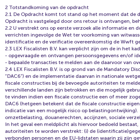
2 Totstandkoming van de opdracht
2.1 De Opdracht komt tot stand op het moment dat de do
Opdracht is vastgelegd door ons retour is ontvangen, beho
2.2 U verstrekt ons op eerste verzoek alle informatie e
verrichten ingevolge de Wet ter voorkoming van witwasse
identificatie en de verificatie overeenkomstig de Wwft g
2.3 LEX Fiscalisten B.V. kan verplicht zijn om de in het k
- opgevraagde en ontvangen persoonsgegevens en/of id
- bepaalde transacties te melden aan de daarvoor van ov
2.4 LEX Fiscalisten B.V. is op grond van de Mandatory Disc
“DAC6”) en de implementatie daarvan in nationale wetge
fiscale constructies bij de bevoegde autoriteiten te melden
verschillende landen zijn betrokken en die mogelijk gebr
te vinden indien een fiscale constructie een of meer zo
DAC6 (hetgeen betekent dat de fiscale constructie eig
indicatie van een mogelijk risico op belastingontwijking)
omzetbelasting, douanerechten, accijnzen, sociale verzeke
In het geval een meldplicht als hiervoor bedoeld bestaa
autoriteiten te worden verstrekt: (i) de (identificatie)g
verbonden personen en de EU-lidstaten waarin zij zijn gev