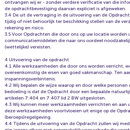
ontvangen wij er - zonder verdere verificatie van die infor
de opdrachtbevestiging daarvan expliciet is afgeweken.
3.4 De uit de vertraging in de uitvoering van de Opdracht
tijdig of niet behoorlijk ter beschikking stellen van de v
rekening en risico.
3.5 Voor Opdrachten die door ons op uw locatie worden u
communicatiemiddelen die naar ons oordeel noodzakelijk 
(wettelijke) vereisten.
4 Uitvoering van de opdracht
4.1 Alle werkzaamheden die door ons worden verricht, w
overeenkomstig de eisen van goed vakmanschap. Ten aa
inspanningsverbintenis.
4.2 Wij bepalen de wijze waarop en door welke personen d
bedoeling is dat de Opdracht door een bepaalde natuurli
artikelen 7:404 en 7:407 lid 2 BW uitgesloten.
4.3 Wij kunnen meer werkzaamheden verrichten en aan u 
deze werkzaamheden voortvloeien uit enige op de Opdrach
(beroeps)regelgeving.
4.4 Tijdens de uitvoering van de Opdracht zullen wij me
zijn jegens elkaar niet aansprakelijk voor schade die voort