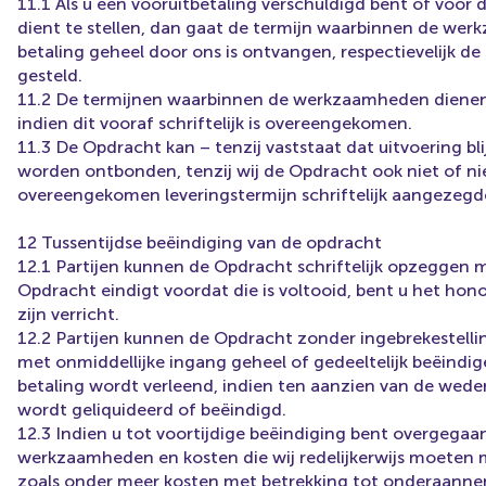
11.1 Als u een vooruitbetaling verschuldigd bent of voor
dient te stellen, dan gaat de termijn waarbinnen de we
betaling geheel door ons is ontvangen, respectievelijk de
gesteld.
11.2 De termijnen waarbinnen de werkzaamheden dienen te
indien dit vooraf schriftelijk is overeengekomen.
11.3 De Opdracht kan – tenzij vaststaat dat uitvoering bl
worden ontbonden, tenzij wij de Opdracht ook niet of ni
overeengekomen leveringstermijn schriftelijk aangezegde 
12 Tussentijdse beëindiging van de opdracht
12.1 Partijen kunnen de Opdracht schriftelijk opzeggen 
Opdracht eindigt voordat die is voltooid, bent u het h
zijn verricht.
12.2 Partijen kunnen de Opdracht zonder ingebrekestellin
met onmiddellijke ingang geheel of gedeeltelijk beëindige
betaling wordt verleend, indien ten aanzien van de weder
wordt geliquideerd of beëindigd.
12.3 Indien u tot voortijdige beëindiging bent overgegaa
werkzaamheden en kosten die wij redelijkerwijs moeten 
zoals onder meer kosten met betrekking tot onderaannem