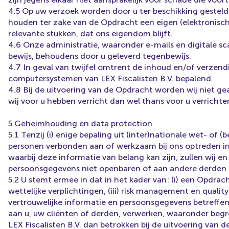
4.5 Op uw verzoek worden door u ter beschikking gestel
houden ter zake van de Opdracht een eigen (elektronisch
relevante stukken, dat ons eigendom blijft.
4.6 Onze administratie, waaronder e-mails en digitale sc
bewijs, behoudens door u geleverd tegenbewijs.
4.7 In geval van twijfel omtrent de inhoud en/of verzendin
computersystemen van LEX Fiscalisten B.V. bepalend.
4.8 Bij de uitvoering van de Opdracht worden wij niet g
wij voor u hebben verricht dan wel thans voor u verrichte
5 Geheimhouding en data protection
5.1 Tenzij (i) enige bepaling uit (inter)nationale wet- of 
personen verbonden aan of werkzaam bij ons optreden in e
waarbij deze informatie van belang kan zijn, zullen wij e
persoonsgegevens niet openbaren of aan andere derden da
5.2 U stemt ermee in dat in het kader van: (i) een Opdrach
wettelijke verplichtingen, (iii) risk management en quality 
vertrouwelijke informatie en persoonsgegevens betreffen
aan u, uw cliënten of derden, verwerken, waaronder beg
LEX Fiscalisten B.V. dan betrokken bij de uitvoering van d