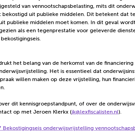
jgesteld van vennootschapsbelasting, mits dit onderwi
 bekostigd uit publieke middelen. Dit betekent dat t
 uit publieke middelen moet komen. In dit geval wordt
 gezien als een tegenprestatie voor geleverde dienst
bekostigingseis.
rukt het belang van de herkomst van de financiering b
erwijsvrijstelling. Het is essentieel dat onderwijsins
spraak willen maken op deze vrijstelling, hun financie
n.
ver dit kennisgroepstandpunt, of over de onderwijsvri
act op met Jeroen Klerkx (
jk@lexfiscalisten.nl
).
 Bekostigingseis onderwijsvrijstelling vennootschaps