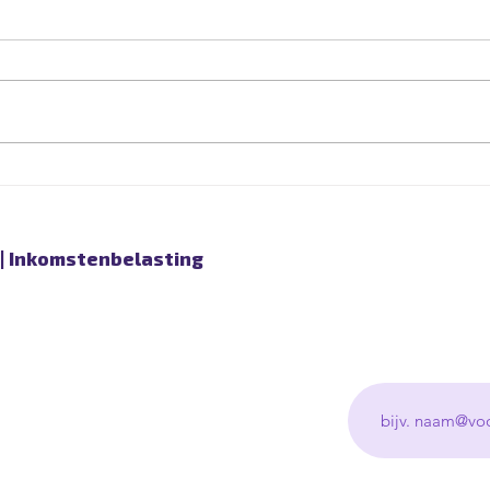
Vpb‑belastingrentepercentage:
Vpb 
8% is onverbindend
De K
Op 16 januari 2026
venn
(ECLI:NL:HR:2026:59) heeft de
zich 
Hoge Raad een baanbrekend
toep
arrest gewezen over de
overh
belastingrente in de
drink
vennootschapsbelasting (Vpb). In
drin
dit arrest verklaart de Hoge Raad
lever
het sinds 1 ja
| Inkomstenbelasting
Voer je e-mailad
Heersweg 13
6651 BP Druten
+31 (0) 487 51 02 89