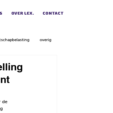
S
OVER LEX.
CONTACT
schapbelasting
overig
lling
nt
 de 
g 