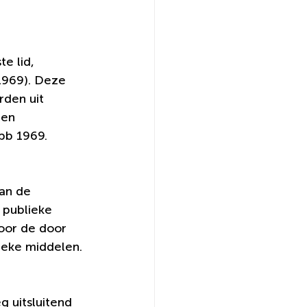
e lid, 
1969). Deze 
rden uit 
den 
pb 1969.
an de 
 publieke 
oor de door 
lieke middelen.
g uitsluitend 