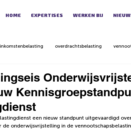
HOME
EXPERTISES
WERKEN BIJ
NIEUW
inkomstenbelasting
overdrachtsbelasting
vennoot
ingseis Onderwijsvrijste
euw Kennisgroepstandpu
gdienst
lastingdienst een nieuw standpunt uitgevaardigd over
r de onderwijsvrijstelling in de vennootschapsbelastin