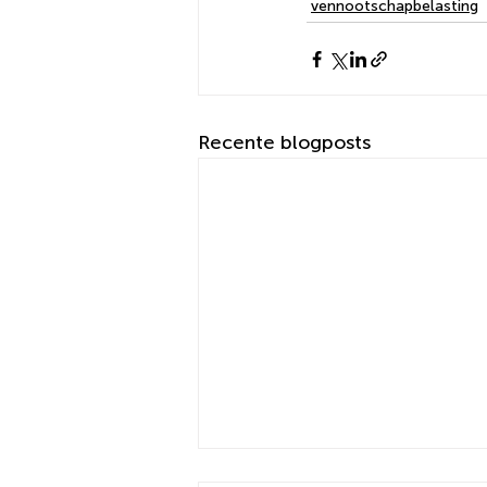
vennootschapbelasting
Recente blogposts
Belastingrente verlaagd nav