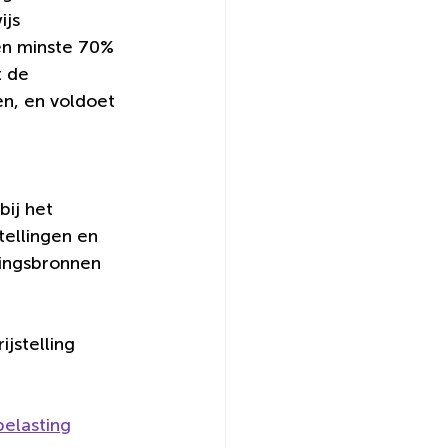
js 
en minste 70% 
 de 
en, en voldoet 
ij het 
tellingen en 
ringsbronnen 
jstelling 
belasting