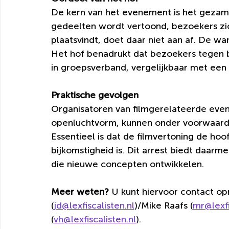
De kern van het evenement is het gezamenl
gedeelten wordt vertoond, bezoekers zi
plaatsvindt, doet daar niet aan af. De wa
Het hof benadrukt dat bezoekers tegen be
in groepsverband, vergelijkbaar met een
Praktische gevolgen
Organisatoren van filmgerelateerde even
openluchtvorm, kunnen onder voorwaarde
Essentieel is dat de filmvertoning de hoo
bijkomstigheid is. Dit arrest biedt daarm
die nieuwe concepten ontwikkelen.
Meer weten? 
U kunt hiervoor contact o
(
jd@lexfiscalisten.nl
)/Mike Raafs (
mr@lexfi
(
vh@lexfiscalisten.nl
).