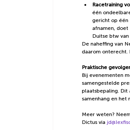
Racetraining v
één ondeelbare
gericht op één
afnamen, doet h
Duitse btw van 
De naheffing van N
daarom onterecht. 
Praktische gevolge
Bij evenementen me
samengestelde prest
plaatsbepaling. Dit
samenhang en het 
Meer weten? Neem 
Dictus via 
jd@lexfisc