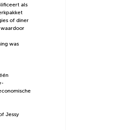
ificeert als 
erkpakket 
es of diner 
, waardoor 
ing was 
één 
w-
 economische 
 of Jessy 