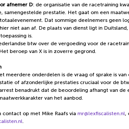
oor afnemer D
: de organisatie van de racetraining kwal
, samengestelde prestatie. Het gaat om een maatw
 totaalevenement. Dat sommige deelnemers geen logi
ier niet aan af. De plaats van dienst ligt in Duitsland
toepassing is.
ederlandse btw over de vergoeding voor de racetrain
Het beroep van X is in zoverre gegrond.
n
t meerdere onderdelen is de vraag of sprake is van 
atie of afzonderlijke prestaties cruciaal voor de bt
 arrest benadrukt dat de beoordeling afhangt van de
maatwerkkarakter van het aanbod.
contact op met Mike Raafs via 
mr@lexfiscalisten.nl
,
alisten.nl
.