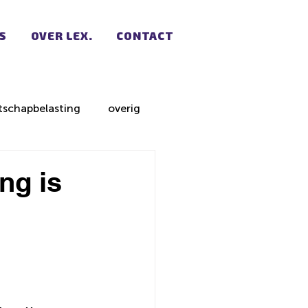
S
OVER LEX.
CONTACT
schapbelasting
overig
ng is