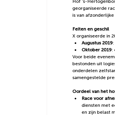
Hof ’s-Hertogenbos
georganiseerde rac
is van afzonderlijk
Feiten en geschil
X organiseerde in
Augustus 2019
:
Oktober 2019
:
Voor beide evenem
bestonden uit logies
onderdelen zelfstan
samengestelde prest
Oordeel van het ho
Race voor afn
diensten met e
en zijn belast