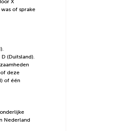
oor X 
was of sprake 
).
 D (Duitsland).
rkzaamheden 
 of deze 
) of één 
onderlijke 
in Nederland 