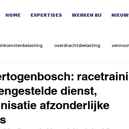
HOME
EXPERTISES
WERKEN BIJ
NIEUW
inkomstenbelasting
overdrachtsbelasting
vennoot
ertogenbosch: racetraini
ngestelde dienst,
nisatie afzonderlijke
es