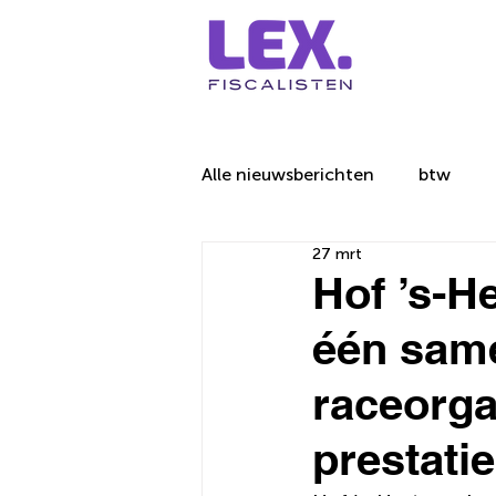
Alle nieuwsberichten
btw
27 mrt
Hof ’s-H
één same
raceorga
prestati