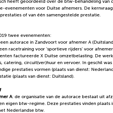
ch heeft geoordeeld over de btw-behandeling van d
e-evenementen voor Duitse afnemers. De kernvraag 
e prestaties of van één samengestelde prestatie.
 2019 twee evenementen:
 een autorace in Zandvoort voor afnemer A (Duitsland
 een racetraining voor ‘sportieve rijders’ voor afnemer
enten factureerde X Duitse omzetbelasting. De we
, catering, circuit(ver)huur en vervoer. In geschil was
dige prestaties vormen (plaats van dienst: Nederland
atie (plaats van dienst: Duitsland).
f
emer A
: de organisatie van de autorace bestaat uit afz
en eigen btw-regime. Deze prestaties vinden plaats 
 met Nederlandse btw.